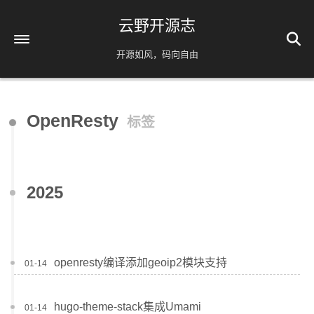
云野开源志
开源如风，码向自由
首页
OpenResty
标签
解忧杂货铺
时间轴
39
友情链接
2025
AI相关
脚本分享
实用工具
openresty编译添加geoip2模块支持
01-14
镜像源速配
分类
免责声明
hugo-theme-stack集成Umami
01-14