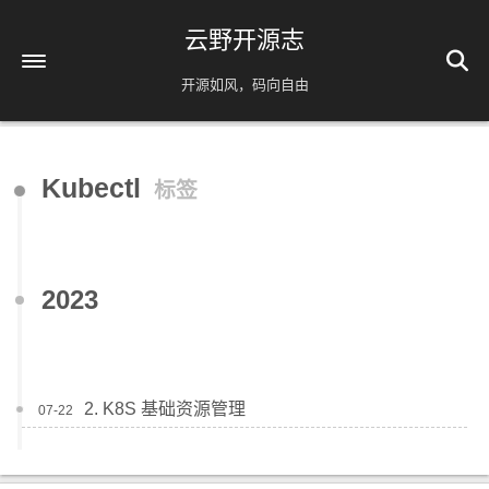
云野开源志
开源如风，码向自由
首页
Kubectl
标签
解忧杂货铺
时间轴
39
友情链接
2023
AI相关
脚本分享
实用工具
2. K8S 基础资源管理
07-22
镜像源速配
分类
免责声明