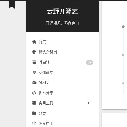
云野开源志
开源如风，码向自由
首页
解忧杂货铺
时间轴
39
友情链接
AI相关
脚本分享
实用工具
镜像源速配
分类
免责声明