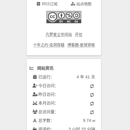
RSS订阅
站点地图
凡梦星尘空间站
开往
十年之约-虫洞穿越
博客圈-星球穿梭
网站资讯
已运行：
4 年 41 天
今日访问：
昨日访问：
本月访问：
总访问量：
总字数：
9.74 w
阅读约：
3 小时 33 分钟