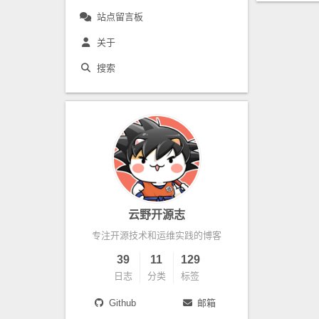
站点留言板
关于
搜索
云野开源志
专注开源技术和运维实践的博客
39
11
129
日志
分类
标签
Github
邮箱