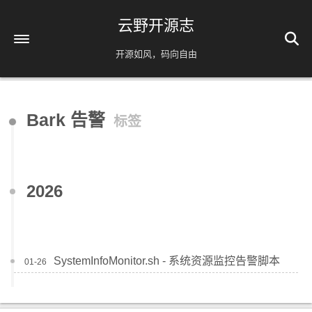
云野开源志
开源如风，码向自由
首页
Bark 告警
标签
解忧杂货铺
时间轴
39
友情链接
2026
AI相关
脚本分享
实用工具
SystemInfoMonitor.sh - 系统资源监控告警脚本
01-26
镜像源速配
分类
免责声明