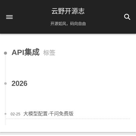
云野开源志
开源如风，码向自由
首页
API集成
标签
解忧杂货铺
时间轴
39
友情链接
2026
AI相关
脚本分享
实用工具
大模型配置-千问免费版
02-25
镜像源速配
分类
免责声明