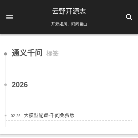
云野开源志
开源如风，码向自由
首页
通义千问
标签
解忧杂货铺
时间轴
39
友情链接
2026
AI相关
脚本分享
实用工具
大模型配置-千问免费版
02-25
镜像源速配
分类
免责声明