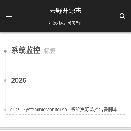
云野开源志
开源如风，码向自由
首页
系统监控
标签
解忧杂货铺
时间轴
39
友情链接
2026
AI相关
脚本分享
实用工具
SystemInfoMonitor.sh - 系统资源监控告警脚本
01-26
镜像源速配
分类
免责声明