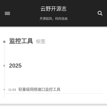
云野开源志
开源如风，码向自由
首页
监控工具
标签
解忧杂货铺
时间轴
39
友情链接
2025
AI相关
脚本分享
实用工具
轻量级网络端口监控工具
11-03
镜像源速配
分类
免责声明