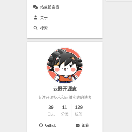
站点留言板
关于
搜索
云野开源志
专注开源技术和运维实践的博客
39
11
129
日志
分类
标签
Github
邮箱