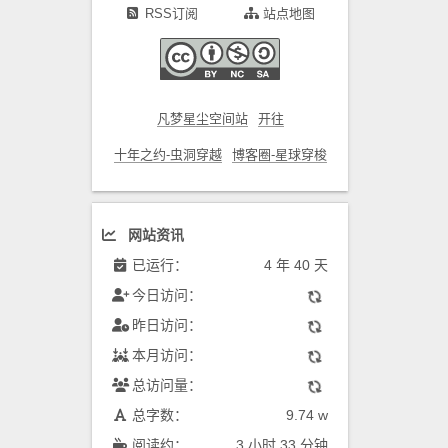
RSS订阅
站点地图
凡梦星尘空间站
开往
十年之约-虫洞穿越
博客圈-星球穿梭
网站资讯
已运行：
4 年 40 天
今日访问：
昨日访问：
本月访问：
总访问量：
总字数：
9.74 w
阅读约：
3 小时 33 分钟