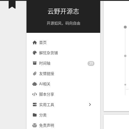
云野开源志
开源如风，码向自由
首页
解忧杂货铺
时间轴
39
友情链接
AI相关
脚本分享
实用工具
镜像源速配
分类
免责声明