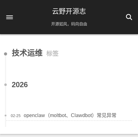
云野开源志
开源如风，码向自由
首页
技术运维
标签
解忧杂货铺
时间轴
39
友情链接
2026
AI相关
脚本分享
实用工具
openclaw（moltbot、Clawdbot）常见异常
02-25
镜像源速配
分类
免责声明