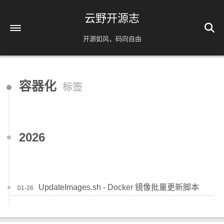
云野开源志
开源如风，码向自由
首页
容器化
标签
解忧杂货铺
时间轴
39
友情链接
2026
AI相关
脚本分享
实用工具
UpdateImages.sh - Docker 镜像批量更新脚本
01-26
镜像源速配
分类
免责声明