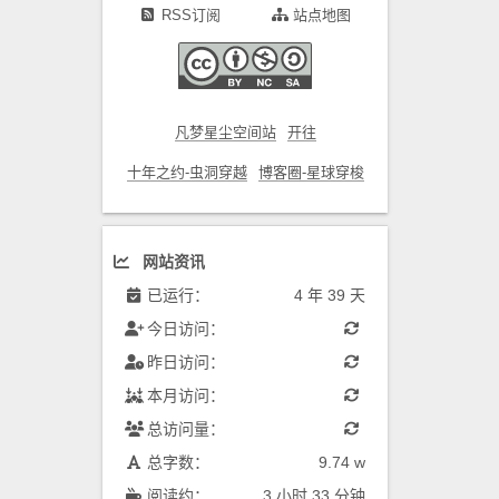
RSS订阅
站点地图
凡梦星尘空间站
开往
十年之约-虫洞穿越
博客圈-星球穿梭
网站资讯
已运行：
4 年 39 天
今日访问：
昨日访问：
本月访问：
总访问量：
总字数：
9.74 w
阅读约：
3 小时 33 分钟