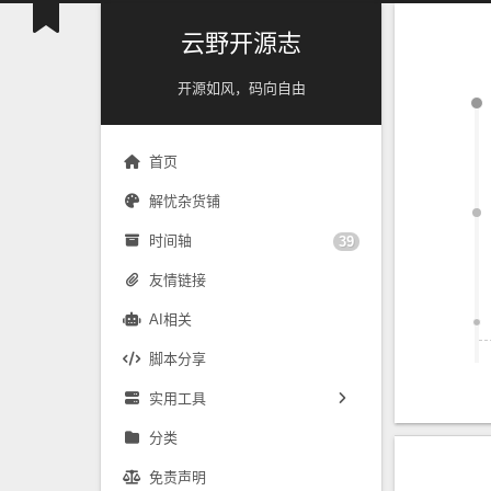
云野开源志
开源如风，码向自由
首页
解忧杂货铺
时间轴
39
友情链接
AI相关
脚本分享
实用工具
镜像源速配
分类
免责声明