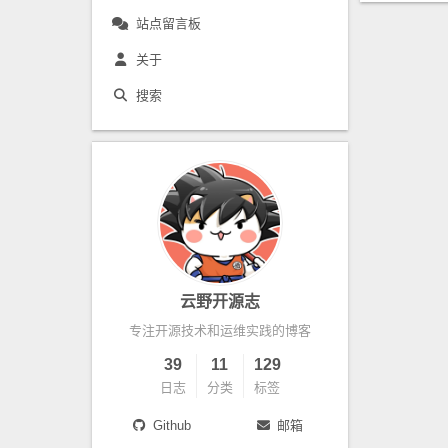
站点留言板
关于
搜索
云野开源志
专注开源技术和运维实践的博客
39
11
129
日志
分类
标签
Github
邮箱