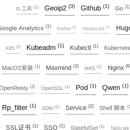
(3)
(1)
Geoip2
Github
(1
Go
(1)
G 工具
(1)
Hug
Google Analytics
(3)
(1)
Harbor
Headscale
(1)
(1)
Kubeadm
Kubectl
(5)
Kubernet
K8S
(3)
(6
(1)
Maxmind
Nginx
(1)
MacOS安装
NAS
(1)
(1)
Pod
Qwen
(2)
(1)
OpenResty
OpenSSL
(1)
(2)
Rp_filter
(
Service
(1)
Shell 脚本
SDN
(1)
(1)
(1)
SSL证书
SSO
StatefulSet
Tailscal