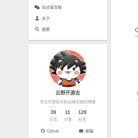
站点留言板
关于
搜索
云野开源志
专注开源技术和运维实践的博客
39
11
129
日志
分类
标签
Github
邮箱