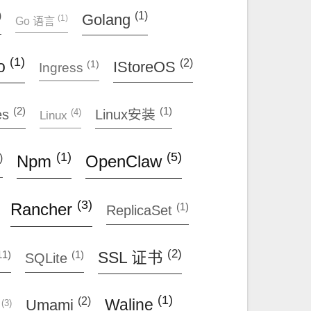
(1)
)
Golang
(1)
Go 语言
(1)
(2)
o
(1)
IStoreOS
Ingress
(2)
(1)
(4)
es
Linux安装
Linux
(1)
(5)
)
Npm
OpenClaw
(3)
Rancher
(1)
ReplicaSet
(2)
11)
(1)
SSL 证书
SQLite
(1)
(2)
Waline
Umami
(3)
e