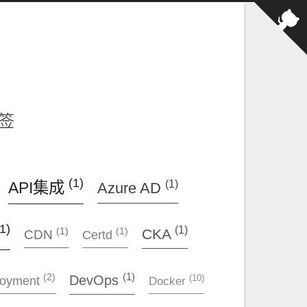
签
(1)
(1)
API集成
Azure AD
1)
(1)
(1)
CKA
(1)
CDN
Certd
(1)
(2)
(10)
DevOps
loyment
Docker