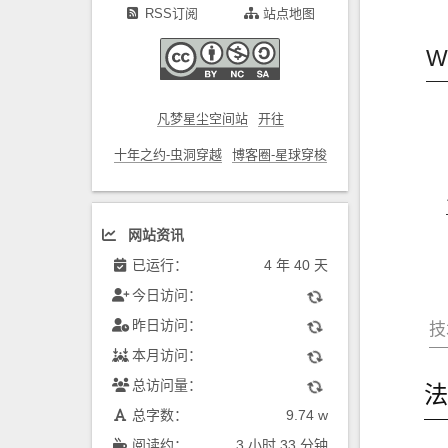
RSS订阅
站点地图
W
凡梦星尘空间站
开往
十年之约-虫洞穿越
博客圈-星球穿梭
网站资讯
已运行：
4 年 40 天
今日访问：
昨日访问：
技
本月访问：
总访问量：
总字数：
9.74 w
阅读约：
3 小时 33 分钟