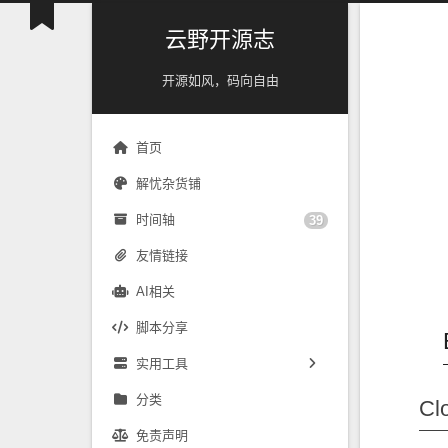
云野开源志
开源如风，码向自由
首页
解忧杂货铺
时间轴
39
友情链接
AI相关
脚本分享
实用工具
镜像源速配
分类
Cl
免责声明