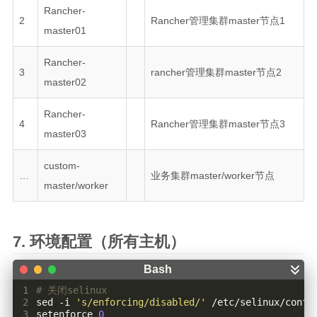
Rancher-
2
Rancher管理集群master节点1
master01
Rancher-
3
rancher管理集群master节点2
master02
Rancher-
4
Rancher管理集群master节点3
master03
custom-
…
业务集群master/worker节点
master/worker
环境配置（所有主机）
 1
# 关闭selinux
 2
sed -i 
's/enforcing/disabled/'
 3
setenforce 
0