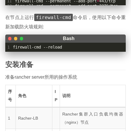
11
firewall-cmd --permanent --add-port
=
12
firewall-cmd --permanent --add-port
=
13
firewall-cmd --permanent --add-port
=
14
firewall-cmd --permanent --add-port
=
firewall-cmd
在节点上运行
命令后，使用以下命令重
15
firewall-cmd --permanent --add-port
=
16
firewall-cmd --permanent --add-port
=
新加载防火墙规则:
17
firewall-cmd --permanent --add-port
=
18
firewall-cmd --permanent --add-port
=
19
firewall-cmd --permanent --add-port
=
20
1
firewall-cmd --reload
21
## 对于worker nodes节点，运行以下命令：
22
firewall-cmd --permanent --add-port
=
23
firewall-cmd --permanent --add-port
=
安装准备
24
firewall-cmd --permanent --add-port
=
25
firewall-cmd --permanent --add-port
=
26
firewall-cmd --permanent --add-port
=
准备rancher server所用的操作系统
27
firewall-cmd --permanent --add-port
=
28
firewall-cmd --permanent --add-port
=
29
firewall-cmd --permanent --add-port
=
序
I
30
firewall-cmd --permanent --add-port
=
角色
说明
号
P
31
firewall-cmd --permanent --add-port
=
30000-32767/u
Rancher集群入口负载均衡器
1
Racher-LB
（nginx）节点