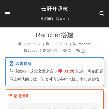
云野开源志
开源如风，码向自由
Rancher搭建
首页
解忧杂货铺
2023-07-24
2023-07-24
Rancher
13576
28分钟
时间轴
39
友情链接
温馨提醒
3 年 31 天
AI相关
🚀 注意啦！这篇文章来自
以前，可能已跟
不上时代的步伐。阅读时请自备时光机，小心穿越哦！
脚本分享
实用工具
总结摘要
镜像源速配
分类
免责声明