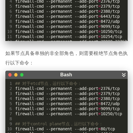
 4
firewall-cmd --permanent --add-port
=
 5
firewall-cmd --permanent --add-port
=
 6
firewall-cmd --permanent --add-port
=
 7
firewall-cmd --permanent --add-port
=
 8
firewall-cmd --permanent --add-port
=
 9
firewall-cmd --permanent --add-port
=
10
firewall-cmd --permanent --add-port
=
11
firewall-cmd --permanent --add-port
=
12
firewall-cmd --permanent --add-port
=
13
firewall-cmd --permanent --add-port
=
30000-32767/u
如果节点具备单独的非全部角色，则需要根绝节点角色执
行以下命令：
 1
## 对于etcd节点，运行以下命令：
 2
firewall-cmd --permanent --add-port
=
 3
firewall-cmd --permanent --add-port
=
 4
firewall-cmd --permanent --add-port
=
 5
firewall-cmd --permanent --add-port
=
 6
firewall-cmd --permanent --add-port
=
 7
firewall-cmd --permanent --add-port
=
 8
 9
## 对于control plane节点，运行以下命令：
10
firewall-cmd --permanent --add-port
=