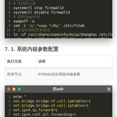
 4
# 关闭防火墙
 5
 6
 7
# 关闭Swap分区
 8
 9
sed -i 
's/.*swap.*/#&/'
10
# 设置时间时区和语言
11
12
sudo 
echo
'LANG="en_US.UTF-8"'
13
source
 /etc/profile
系统内核参数配置
执行主机
说明
所有节点
针对k8s优化系统内核参数
 1
echo
 2
 3
 4
 5