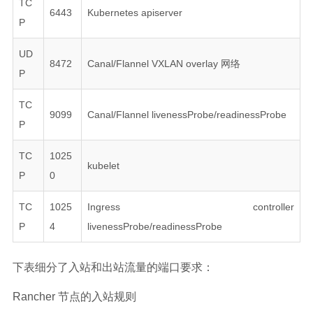
TC
6443
Kubernetes apiserver
P
UD
8472
Canal/Flannel VXLAN overlay 网络
P
TC
9099
Canal/Flannel livenessProbe/readinessProbe
P
TC
1025
kubelet
P
0
TC
1025
Ingress controller
P
4
livenessProbe/readinessProbe
下表细分了入站和出站流量的端口要求：
Rancher 节点的入站规则