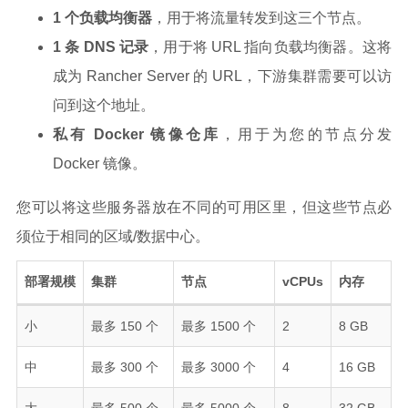
27
# 查看当前内核
1 个负载均衡器
，用于将流量转发到这三个节点。
28
29
1 条 DNS 记录
，用于将 URL 指向负载均衡器。这将
30
31
# 重启
成为 Rancher Server 的 URL，下游集群需要可以访
32
reboot
问到这个地址。
私有 Docker 镜像仓库
，用于为您的节点分发
Docker 镜像。
您可以将这些服务器放在不同的可用区里，但这些节点必
须位于相同的区域/数据中心。
部署规模
集群
节点
vCPUs
内存
小
最多 150 个
最多 1500 个
2
8 GB
中
最多 300 个
最多 3000 个
4
16 GB
大
最多 500 个
最多 5000 个
8
32 GB