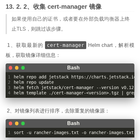
2、收集 cert-manager 镜像
如果使用自己的证书，或者要在外部负载均衡器上终
止TLS，则跳过该步骤。
cert-manager
​ 1、获取最新的
Helm chart，解析模
板，获取镜像详细信息：
1
2
3
4
helm template ./cert-manager-<version>.tgz 
|
 grep 
​ 2、对镜像列表进行排序，去除重复的镜像源：
1
sort -u rancher-images.txt -o rancher-images.txt