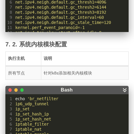
 6
 7
 8
 9
10
11
12
13
14
系统内核模块配置
15
16
17
执行主机
说明
18
19
所有节点
针对k8s添加相关内核模块
20
21
22
23
24
25
 1
echo
26
 2
27
 3
28
 4
29
 5
30
 6
31
 7