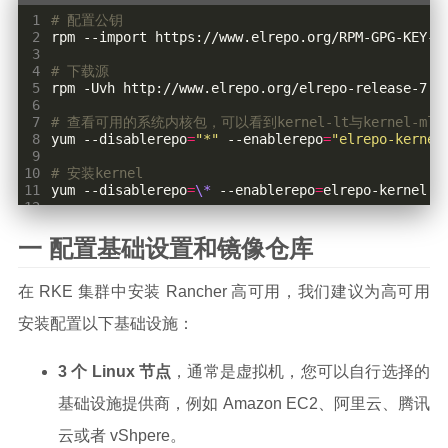
 1
# 配置公钥
 2
 3
 4
# 下载源
 5
 6
 7
# 查看可用的系统内核包，可以看到kernel-lt与kernel-ml
 8
yum --disablerepo
=
"*"
 --enablerepo
=
"elrepo-kernel
 9
10
# 安装kernel 
11
yum --disablerepo
=
\*
 --enablerepo
=
12
13
# 查看内核启动信息
14
sudo awk -F
\'
'$1=="menuentry " {print i++ " : " 
一 配置基础设置和镜像仓库
15
#显示结果如下：
16
0
 : CentOS Linux 
(
5.4.160-1.el7.elrepo.x86_64
在 RKE 集群中安装 Rancher 高可用，我们建议为高可用
17
1
 : CentOS Linux 
(
3.10.0-1127.19.1.el7.x86_64
18
2
 : CentOS Linux 
(
3.10.0-1127.el7.x86_64
)
7
(
安装配置以下基础设施：
19
3
 : CentOS Linux 
(
0-rescue-202009141513069804
20
21
# 设置默认启动内核，版本根据实际修改
3 个 Linux 节点
，通常是虚拟机，您可以自行选择的
22
grub2-set-default 
0
23
基础设施提供商，例如 Amazon EC2、阿里云、腾讯
24
# 查看内核版本默认启动顺序---确保第一个是我们设置的内核
25
awk -F
\'
'$1=="menuentry " {print $2}'
云或者 vShpere。
26