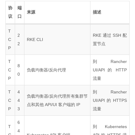
协
端
来源
描述
议
口
T
2
RKE 通过 SSH 配
C
RKE CLI
2
置节点
P
T
到 Rancher
8
C
负载均衡器/反向代理
UI/API 的 HTTP
0
P
流量
T
4
到 Rancher
负载均衡器/反向代理所有集群节
C
4
UI/API 的 HTTPS
点和其他 API/UI 客户端的 IP
P
3
流量
6
T
到 Kubernetes
4
C
Kubernetes API 客户端
API 的 HTTPS 流