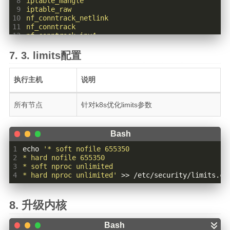
32
 8
33
 9
34
10
35
11
36
12
37
13
38
14
limits配置
39
15
40
16
41
17
执行主机
说明
42
18
43
19
所有节点
针对k8s优化limits参数
44
20
45
21
46
22
47
23
48
24
"
49
25
1
echo
50
26
2
echo
30
 > /proc/sys/kernel/watchdog_thresh
27
3
28
4
* hard nproc unlimited'
 >> /etc/security/limits.co
29
30
xt_statistic'
 > /etc/modules-load.d/rancher_k8s.c
升级内核