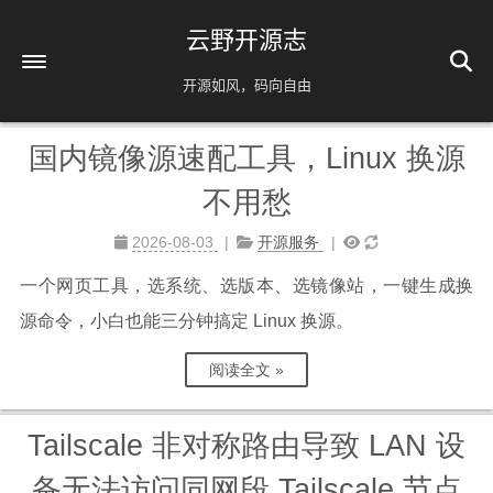
云野开源志
开源如风，码向自由
国内镜像源速配工具，Linux 换源
首页
不用愁
解忧杂货铺
时间轴
39
2026-08-03
开源服务
友情链接
一个网页工具，选系统、选版本、选镜像站，一键生成换
AI相关
源命令，小白也能三分钟搞定 Linux 换源。
脚本分享
阅读全文 »
实用工具
镜像源速配
分类
Tailscale 非对称路由导致 LAN 设
免责声明
备无法访问同网段 Tailscale 节点