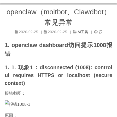
openclaw（moltbot、Clawdbot）
常见异常
2026-02-25
2026-02-25
AI工具
openclaw dashboard访问提示1008报
错
现象1：disconnected (1008): control
ui requires HTTPS or localhost (secure
context)
报错截图：
原因：