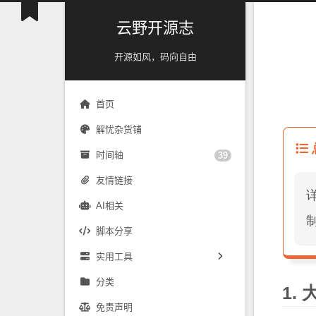
云野开源志
开源如风，码向自由
首页
解忧杂货铺
时间轴
39
友情链接
AI相关
脚本分享
实用工具
镜像源速配
分类
免责声明