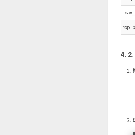
max_
top_