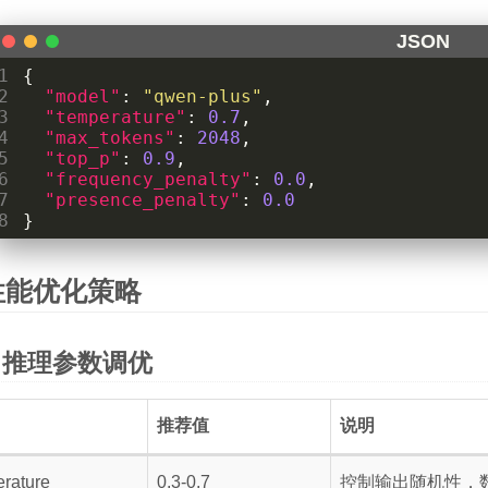
1
{
2
"model"
:
"qwen-plus"
,
3
"temperature"
:
0.7
,
4
"max_tokens"
:
2048
,
5
"top_p"
:
0.9
,
6
"frequency_penalty"
:
0.0
,
7
"presence_penalty"
:
0.0
8
}
性能优化策略
推理参数调优
推荐值
说明
rature
0.3-0.7
控制输出随机性，