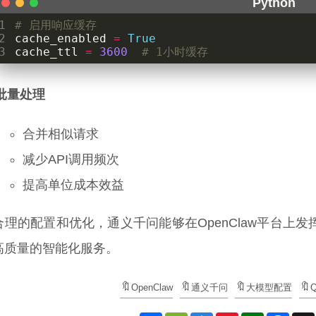
1
# 启用响应缓存
2
cache_enabled
=
True
3
cache_ttl
=
3600
# 1小时缓存
批量处理
合并相似请求
减少API调用频次
提高单位成本效益
合理的配置和优化，通义千问能够在OpenClaw平台上
高质量的智能化服务。
OpenClaw
通义千问
大模型配置
Q