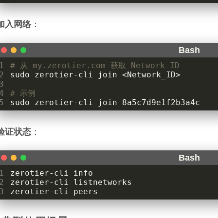
加入网络
：
1
# 从 my.zerotier.com 获取 Network ID
2
3
4
# 示例
5
sudo zerotier-cli join 8a5c7d9e1f2b3a4c
验证状态
：
1
2
3
zerotier-cli peers