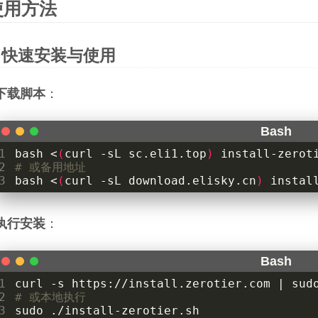
使用方法
快速安装与使用
下载脚本
：
1
bash <
(
curl -sL sc.eli1.top
)
2
# 或备用地址
3
bash <
(
curl -sL download.elisky.cn
)
 instal
执行安装
：
1
curl -s https://install.zerotier.com 
|
2
# 或本地执行
3
sudo ./install-zerotier.sh