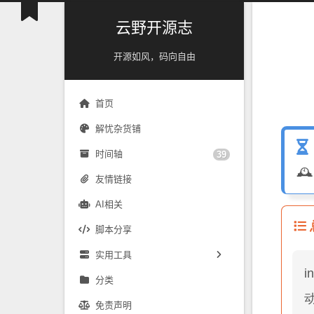
云野开源志
开源如风，码向自由
首页
解忧杂货铺
时间轴
39

友情链接
AI相关
脚本分享
实用工具
i
镜像源速配
分类
免责声明