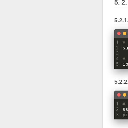
1
#
2
3
4
#
5
i
1
#
2
3
p