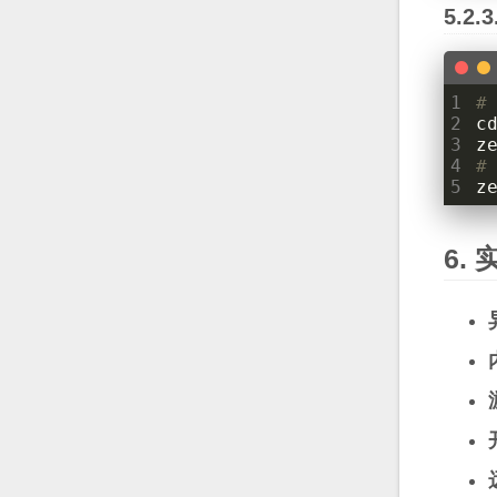
1
#
2
c
3
4
#
5
z