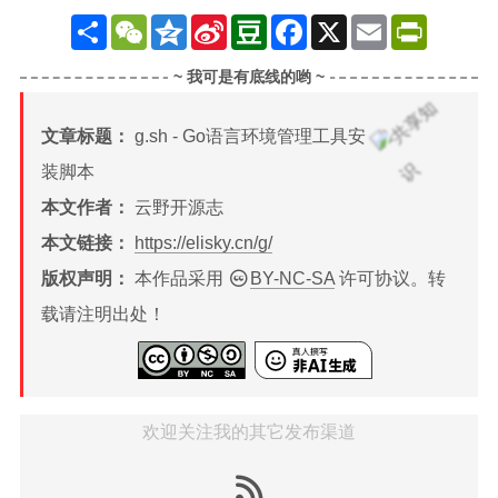
分
W
Q
S
D
F
X
E
P
享
e
z
i
o
a
m
r
C
o
n
u
c
a
i
h
n
a
b
e
i
n
a
e
W
a
b
l
t
t
e
n
o
F
i
o
r
文章标题：
g.sh - Go语言环境管理工具安
b
k
i
o
e
装脚本
n
d
本文作者：
云野开源志
l
y
本文链接：
https://elisky.cn/g/
版权声明：
本作品采用
BY-NC-SA
许可协议。转
载请注明出处！
欢迎关注我的其它发布渠道