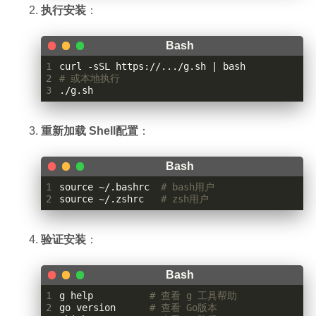
执行安装
：
1
curl -sSL https://.../g.sh 
|
2
# 或本地执行
3
./g.sh
重新加载 Shell配置
：
1
source
 ~/.bashrc  
# bash用户
2
source
 ~/.zshrc   
# zsh用户
验证安装
：
1
g 
help
# 查看 g 工具帮助
2
go version      
# 查看 Go版本