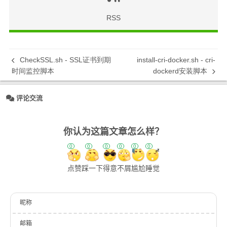
RSS
CheckSSL.sh - SSL证书到期
install-cri-docker.sh - cri-
时间监控脚本
dockerd安装脚本
评论交流
你认为这篇文章怎么样？
0
0
0
0
0
0
点赞
踩一下
得意
不屑
尴尬
睡觉
昵称
邮箱