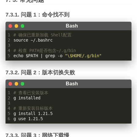
问题 1：命令找不到
1
# 确保已重新加载 Shell配置
2
source
3
4
# 检查 PATH是否包含~/.g/bin
5
echo
$PATH
|
 grep -o 
"\$HOME/.g/bin"
问题 2：版本切换失败
1
# 查看已安装版本
2
3
4
# 重新安装目标版本
5
6
g use 1.21.5
问题 3：网络下载慢