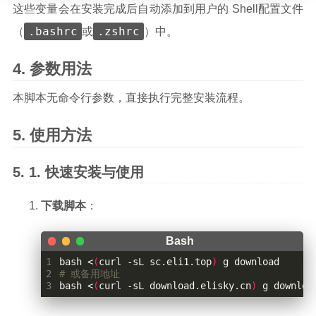
这些变量会在安装完成后自动添加到用户的 Shell配置文件
.bashrc
.zshrc
（
或
）中。
参数用法
本脚本无命令行参数，直接执行完整安装流程。
使用方法
快速安装与使用
下载脚本
：
1
bash <
(
curl -sL sc.eli1.top
)
2
# 或备用地址
3
bash <
(
curl -sL download.elisky.cn
)
 g downloa