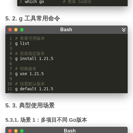
3
which go        
# 查看 Go路径
g 工具常用命令
 1
# 查看可用版本
 2
 3
 4
# 安装指定版本
 5
 6
 7
# 切换版本
 8
 9
10
# 设置默认版本
11
12
13
# 卸载版本
14
典型使用场景
15
16
# 查看已安装版本
17
场景 1：多项目不同 Go版本
18
19
# 清理缓存