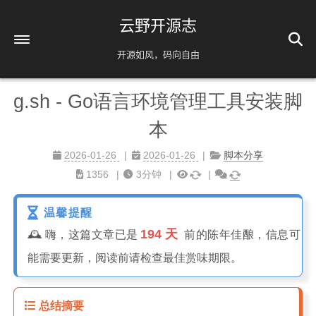
云野开源志
开源如风，码向自由
g.sh - Go语言环境管理工具安装脚
首页
本
解忧杂货铺
时间轴
39
2026-01-26
2026-01-26
脚本分享
1356
3分钟
友情链接
AI相关
温馨提醒
脚本分享
194 天
🕰️ 嗨，这篇文章已是
前的陈年佳酿，信息可
实用工具
能需要更新，阅读前请检查最佳赏味期限。
镜像源速配
分类
免责声明
总结摘要