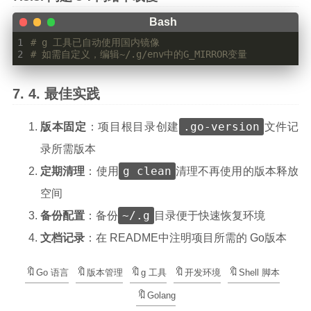
1
# g 工具已自动使用国内镜像
2
# 如需自定义，编辑~/.g/env中的G_MIRROR变量
最佳实践
.go-version
版本固定
：项目根目录创建
文件记
录所需版本
g clean
定期清理
：使用
清理不再使用的版本释放
空间
~/.g
备份配置
：备份
目录便于快速恢复环境
文档记录
：在 README中注明项目所需的 Go版本
Go 语言
版本管理
g 工具
开发环境
Shell 脚本
Golang