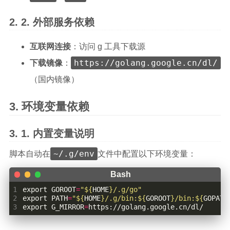
外部服务依赖
互联网连接
：访问 g 工具下载源
https://golang.google.cn/dl/
下载镜像
：
（国内镜像）
环境变量依赖
内置变量说明
~/.g/env
脚本自动在
文件中配置以下环境变量：
1
export
GOROOT
=
"
${
HOME
}
/.g/go"
2
export
PATH
=
"
${
HOME
}
/.g/bin:
${
GOROOT
}
/bin:
${
GOPATH
3
export
G_MIRROR
=
https://golang.google.cn/dl/