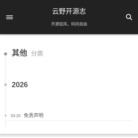
云野开源志
开源如风，码向自由
首页
其他
分类
解忧杂货铺
时间轴
39
友情链接
2026
AI相关
脚本分享
实用工具
免责声明
03-20
镜像源速配
分类
免责声明