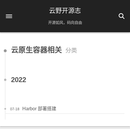
云野开源志
开源如风，码向自由
首页
云原生容器相关
分类
解忧杂货铺
时间轴
39
友情链接
2022
AI相关
脚本分享
实用工具
Harbor 部署搭建
07-18
镜像源速配
分类
免责声明