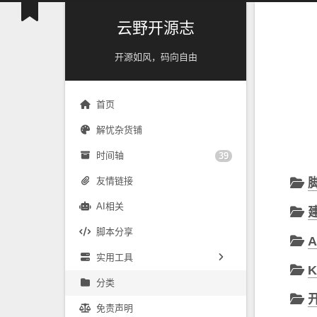
云野开源志
开源如风，码向自由
首页
解忧杂货铺
时间轴
39
友情链接
AI相关
脚本分享
实用工具
K
镜像源速配
分类
免责声明