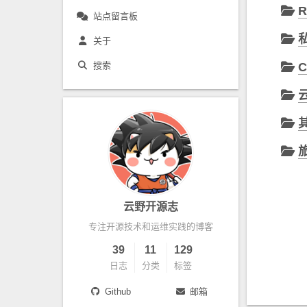
R
站点留言板
关于
搜索
C
云野开源志
专注开源技术和运维实践的博客
39
11
129
日志
分类
标签
Github
邮箱