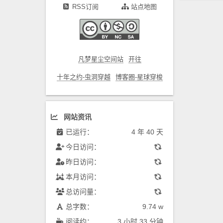
RSS订阅
站点地图
凡梦星尘空间站
开往
十年之约-虫洞穿越
博客圈-星球穿梭
网站资讯
已运行：
4 年 40 天
今日访问：
昨日访问：
本月访问：
总访问量：
总字数：
9.74 w
阅读约：
3 小时 33 分钟