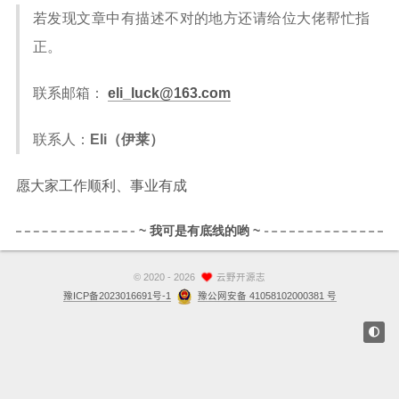
若发现文章中有描述不对的地方还请给位大佬帮忙指
站点留言板
正。
关于
联系邮箱：
eli_luck@163.com
联系人：
Eli（伊莱）
愿大家工作顺利、事业有成
©
2020 - 2026
云野开源志
豫ICP备2023016691号-1
豫公网安备 41058102000381 号