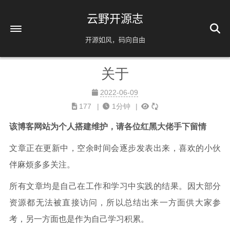
云野开源志
开源如风，码向自由
关于
首页
解忧杂货铺
2022-06-09
177
1分钟
时间轴
39
该博客网站为个人搭建维护，请各位红黑大佬手下留情
友情链接
文章正在更新中，空余时间会逐步发表出来，喜欢的小伙
AI相关
伴麻烦多多关注。
脚本分享
实用工具
所有文章均是自己在工作和学习中实践的结果。因大部分
资源都无法被直接访问，所以总结出来一方面供大家参
镜像源速配
分类
考，另一方面也是作为自己学习积累。
免责声明