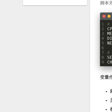
脚本开
1
#
2
C
3
M
4
D
5
N
6
7
#
8
S
9
C
变量