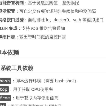
智能告警机制
：基于灵敏度阈值，避免误报
灵活配置
：可自定义各项资源的告警阈值和检测间隔
网络接口过滤
：自动排除 lo、docker0、veth 等虚拟接口
Bark 集成
：支持 iOS 推送告警通知
详细日志
：输出带时间戳的监控日志
脚本依赖
系统工具依赖
bash
：脚本运行环境（需要 bash shell）
top
：用于获取 CPU使用率
free
：用于获取内存使用信息