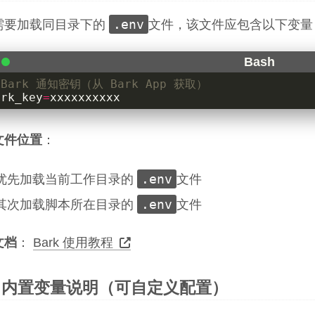
.env
需要加载同目录下的
文件，该文件应包含以下变量
 Bark 通知密钥（从 Bark App 获取）
ark_key
=
xxxxxxxxxx
文件位置
：
.env
优先加载当前工作目录的
文件
.env
其次加载脚本所在目录的
文件
文档
：
Bark 使用教程
内置变量说明（可自定义配置）