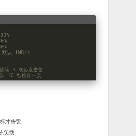
80%
0%
0%
默认 1MB/s
连续 3 次触发告警
认 10 秒检查一次
超标才告警
统负载