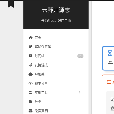
云野开源志
开源如风，码向自由
首页
解忧杂货铺
时间轴
39

友情链接
AI相关
脚本分享
实用工具
S
镜像源速配
分类
免责声明