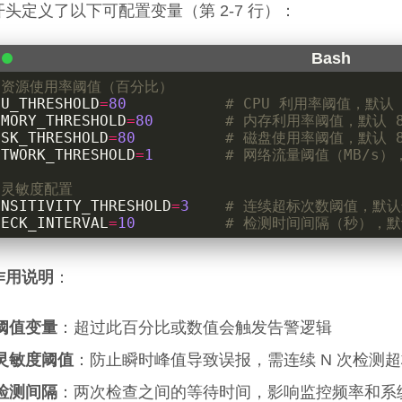
头定义了以下可配置变量（第 2-7 行）：
 资源使用率阈值（百分比）
PU_THRESHOLD
=
80
# CPU 利用率阈值，默认 
EMORY_THRESHOLD
=
80
# 内存利用率阈值，默认 8
ISK_THRESHOLD
=
80
# 磁盘使用率阈值，默认 8
ETWORK_THRESHOLD
=
1
# 网络流量阈值（MB/s），
 灵敏度配置
ENSITIVITY_THRESHOLD
=
3
# 连续超标次数阈值，默认
HECK_INTERVAL
=
10
# 检测时间间隔（秒），默
作用说明
：
阈值变量
：超过此百分比或数值会触发告警逻辑
灵敏度阈值
：防止瞬时峰值导致误报，需连续 N 次检测
检测间隔
：两次检查之间的等待时间，影响监控频率和系