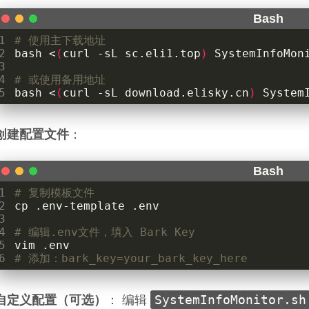
1
# 使用主下载地址
2
bash <
(
curl -sL sc.eli1.top
)
3
4
# 或使用备用地址
5
bash <
(
curl -sL download.elisky.cn
)
 System
创建配置文件
：
1
# 复制模板文件
2
3
4
# 编辑.env文件，填入 Bark Key
5
6
# 添加：bark_key=your_bark_key_here
SystemInfoMonitor.sh
自定义配置（可选）
： 编辑