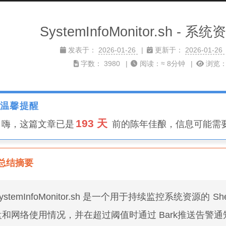
SystemInfoMonitor.sh 
发表于：
2026-01-26
更新于：
2026-01-26
字数：
3980
阅读：≈
8分钟
浏览
温馨提醒
193 天
️ 嗨，这篇文章已是
前的陈年佳酿，信息可能需
总结摘要
ystemInfoMonitor.sh 是一个用于持续监控系统资源的 
盘和网络使用情况，并在超过阈值时通过 Bark推送告警通